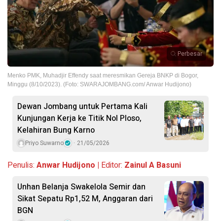
Perbesar
Menko PMK, Muhadjir Effendy saat meresmikan Gereja BNKP di Bogor,
Minggu (8/10/2023). (Foto: SWARAJOMBANG.com/ Anwar Hudijono)
Dewan Jombang untuk Pertama Kali
Kunjungan Kerja ke Titik Nol Ploso,
Kelahiran Bung Karno
Priyo Suwarno
21/05/2026
Penulis:
Anwar Hudijono |
Editor:
Zainul A Basuni
Unhan Belanja Swakelola Semir dan
Sikat Sepatu Rp1,52 M, Anggaran dari
BGN