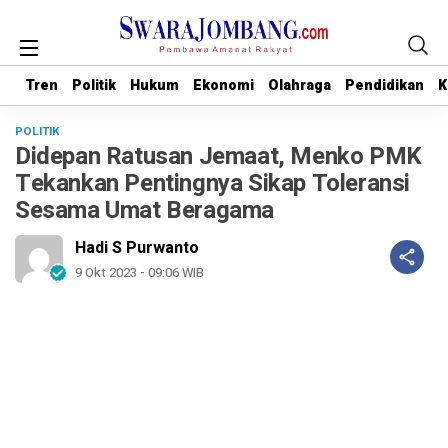
Tren
Tren
Politik
Politik
Hukum
Hukum
Ekonomi
Ekonomi
Olahraga
Olahraga
Pendidikan
Pendidikan
K
K
POLITIK
Didepan Ratusan Jemaat, Menko PMK
Tekankan Pentingnya Sikap Toleransi
Sesama Umat Beragama
Hadi S Purwanto
9 Okt 2023 - 09:06 WIB