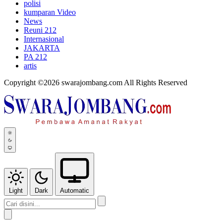
polisi
kumparan Video
News
Reuni 212
Internasional
JAKARTA
PA 212
artis
Copyright ©2026 swarajombang.com All Rights Reserved
Light
Dark
Automatic