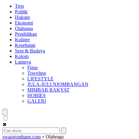
Tren
Politik
Hukum
Ekonomi
Olahraga
Pendidikan
Kuliner
Kesehatan
Seni & Budaya
Kolom
Lainnya
Figur
Traveling
LIFESTYLE
JULA-JULI NJOMBANGAN
MIMBAR RAKYAT
HOBIES
GALERI
✖
swarajombang.com
»
Olahraga