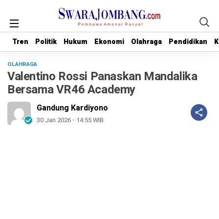
Tren
Tren
Politik
Politik
Hukum
Hukum
Ekonomi
Ekonomi
Olahraga
Olahraga
Pendidikan
Pendidikan
K
K
OLAHRAGA
Valentino Rossi Panaskan Mandalika
Bersama VR46 Academy
Gandung Kardiyono
30 Jan 2026 - 14:55 WIB