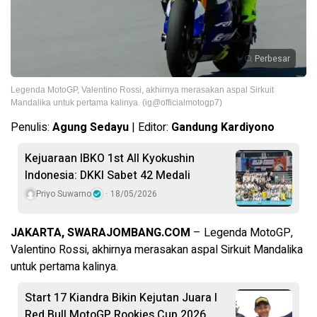
Perbesar
Legenda MotoGP, Valentino Rossi, akhirnya merasakan aspal Sirkuit
Mandalika untuk pertama kalinya. (ig@officialmotogp7)
Penulis:
Agung Sedayu
| Editor:
Gandung Kardiyono
Kejuaraan IBKO 1st All Kyokushin
Indonesia: DKKI Sabet 42 Medali
Priyo Suwarno
18/05/2026
JAKARTA, SWARAJOMBANG.COM
– Legenda MotoGP,
Valentino Rossi, akhirnya merasakan aspal Sirkuit Mandalika
untuk pertama kalinya.
Start 17 Kiandra Bikin Kejutan Juara I
Red Bull MotoGP Rookies Cup 2026