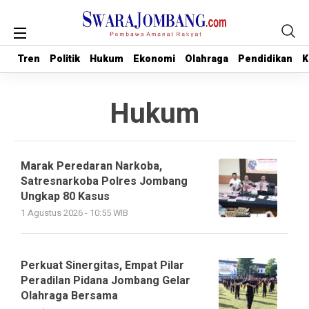
Tren
Tren
Politik
Politik
Hukum
Hukum
Ekonomi
Ekonomi
Olahraga
Olahraga
Pendidikan
Pendidikan
K
K
Hukum
Marak Peredaran Narkoba,
Satresnarkoba Polres Jombang
Ungkap 80 Kasus
1 Agustus 2026 - 10:55 WIB
Perkuat Sinergitas, Empat Pilar
Peradilan Pidana Jombang Gelar
Olahraga Bersama