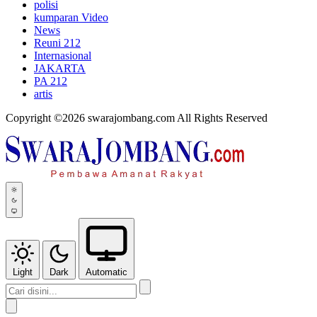
polisi
kumparan Video
News
Reuni 212
Internasional
JAKARTA
PA 212
artis
Copyright ©2026 swarajombang.com All Rights Reserved
Light
Dark
Automatic