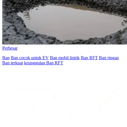
Perbesar
Ban
Ban cocok untuk EV
Ban mobil listrik
Ban RFT
Ban ringan
Ban terkuat
keunggulan Ban RFT