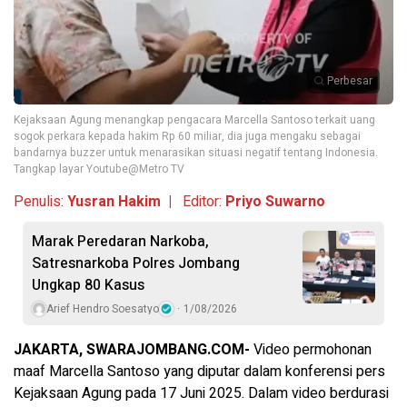
Perbesar
Kejaksaan Agung menangkap pengacara Marcella Santoso terkait uang
sogok perkara kepada hakim Rp 60 miliar, dia juga mengaku sebagai
bandarnya buzzer untuk menarasikan situasi negatif tentang Indonesia.
Tangkap layar Youtube@Metro TV
Penulis:
Yusran Hakim |
Editor:
Priyo Suwarno
Marak Peredaran Narkoba,
Satresnarkoba Polres Jombang
Ungkap 80 Kasus
Arief Hendro Soesatyo
1/08/2026
JAKARTA, SWARAJOMBANG.COM-
Video permohonan
maaf Marcella Santoso yang diputar dalam konferensi pers
Kejaksaan Agung pada 17 Juni 2025. Dalam video berdurasi