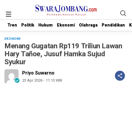
Tren
Tren
Politik
Politik
Hukum
Hukum
Ekonomi
Ekonomi
Olahraga
Olahraga
Pendidikan
Pendidikan
K
K
EKONOMI
Menang Gugatan Rp119 Triliun Lawan
Hary Tañoe, Jusuf Hamka Sujud
Syukur
Priyo Suwarno
23 Apr 2026 - 11:13 WIB