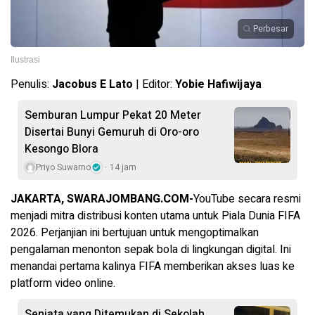
Perbesar
Ilustrasi
Penulis:
Jacobus E Lato
| Editor:
Yobie Hafiwijaya
Semburan Lumpur Pekat 20 Meter
Disertai Bunyi Gemuruh di Oro-oro
Kesongo Blora
Priyo Suwarno
14 jam
JAKARTA, SWARAJOMBANG.COM-
YouTube secara resmi
menjadi mitra distribusi konten utama untuk Piala Dunia FIFA
2026. Perjanjian ini bertujuan untuk mengoptimalkan
pengalaman menonton sepak bola di lingkungan digital. Ini
menandai pertama kalinya FIFA memberikan akses luas ke
platform video online.
Senjata yang Ditemukan di Sekolah