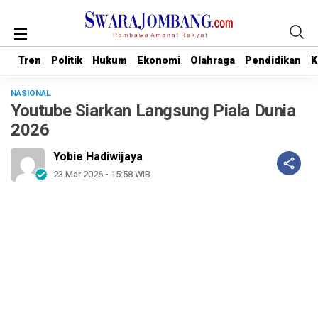
Tren
Tren
Politik
Politik
Hukum
Hukum
Ekonomi
Ekonomi
Olahraga
Olahraga
Pendidikan
Pendidikan
K
K
NASIONAL
Youtube Siarkan Langsung Piala Dunia
2026
Yobie Hadiwijaya
23 Mar 2026 - 15:58 WIB