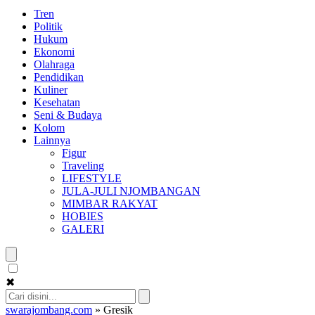
Tren
Politik
Hukum
Ekonomi
Olahraga
Pendidikan
Kuliner
Kesehatan
Seni & Budaya
Kolom
Lainnya
Figur
Traveling
LIFESTYLE
JULA-JULI NJOMBANGAN
MIMBAR RAKYAT
HOBIES
GALERI
✖
swarajombang.com
»
Gresik