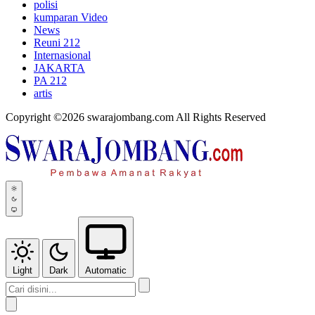
polisi
kumparan Video
News
Reuni 212
Internasional
JAKARTA
PA 212
artis
Copyright ©2026 swarajombang.com All Rights Reserved
Light
Dark
Automatic