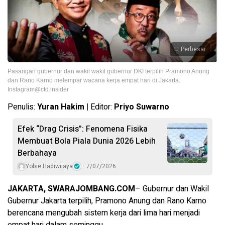
Perbesar
Pasangan gubernur dan wakil wakil gubernur DKI terpilih Pramono Anung
dan Rano Karno melempar wacana kerja empat hari di Jakarta.
Instagram@ctd.insider
Penulis:
Yuran Hakim |
Editor:
Priyo Suwarno
Efek “Drag Crisis”: Fenomena Fisika
Membuat Bola Piala Dunia 2026 Lebih
Berbahaya
Yobie Hadiwijaya
7/07/2026
JAKARTA, SWARAJOMBANG.COM
– Gubernur dan Wakil
Gubernur Jakarta terpilih, Pramono Anung dan Rano Karno
berencana mengubah sistem kerja dari lima hari menjadi