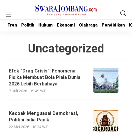
Tren
Tren
Politik
Politik
Hukum
Hukum
Ekonomi
Ekonomi
Olahraga
Olahraga
Pendidikan
Pendidikan
K
K
Uncategorized
Efek “Drag Crisis”: Fenomena
Fisika Membuat Bola Piala Dunia
2026 Lebih Berbahaya
7 Juli 2026 - 19:49 WIB
Kecoak Menguasai Demokrasi,
Politisi India Panik
22 Mei 2026 - 18:24 WIB