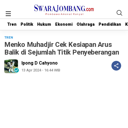
Tren
Tren
Politik
Politik
Hukum
Hukum
Ekonomi
Ekonomi
Olahraga
Olahraga
Pendidikan
Pendidikan
K
K
TREN
Menko Muhadjir Cek Kesiapan Arus
Balik di Sejumlah Titik Penyeberangan
Ipong D Cahyono
13 Apr 2024 - 16:44 WIB