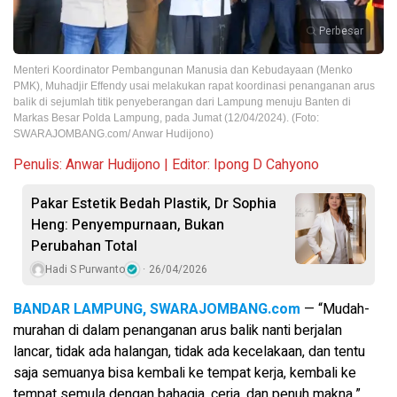
Perbesar
Menteri Koordinator Pembangunan Manusia dan Kebudayaan (Menko
PMK), Muhadjir Effendy usai melakukan rapat koordinasi penanganan arus
balik di sejumlah titik penyeberangan dari Lampung menuju Banten di
Markas Besar Polda Lampung, pada Jumat (12/04/2024). (Foto:
SWARAJOMBANG.com/ Anwar Hudijono)
Penulis: Anwar Hudijono | Editor: Ipong D Cahyono
Pakar Estetik Bedah Plastik, Dr Sophia
Heng: Penyempurnaan, Bukan
Perubahan Total
Hadi S Purwanto
26/04/2026
BANDAR LAMPUNG, SWARAJOMBANG.com
— “Mudah-
murahan di dalam penanganan arus balik nanti berjalan
lancar, tidak ada halangan, tidak ada kecelakaan, dan tentu
saja semuanya bisa kembali ke tempat kerja, kembali ke
tempat semula dengan bahagia, ceria, dan penuh makna,”