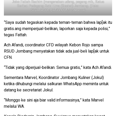
Joko Fattah Rachim (mengenakan udeng, pegang mik, Ketua
Serikat Pedagang Kaki Lima (Spekal) Jombang. (Foto:
SWARAJOMBANG.COM/ Istimewa)
“Saya sudah tegaskan kepada teman-teman bahwa lap[ak itu
gratis.ang memperjual-belikan, laporkan saja kepada polisi,”
tegas Fattah.
Ach Afandi, coordinator CFD wilayah Kebon Rojo sampa
RSUD Jombang menyatakan tidak ada jual-beli lap[ak untuk
CFN.
“Tidak yang diperjual-belikan. Semua gratis,” kata Ach Afandi.
Sementara Marvel, Koordinator Jombang Kuliner (Jokul)
ketika dihubungi melalui salkuran WhatsApp meminta untuk
datang ke secretariat Jokul.
“Monggo ke sini aja biar valid informasinya,” kata Marvel
melalui WA.