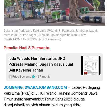
Perbesar
Salah satu Pedagang Kaki Lima (PKL) di Jl. Patimura, Jombang. Lapak
mereka di Car free Night (CFN) diduga diperjualbelikan. (Foto:
SWARAJOMBANG.COM/ Hadi S Purwanto)
Penulis: Hadi S Purwanto
Ipda Widodo Hari Berstatus DPO
Polresta Malang, Dugaan Kasus Jual
Beli Kaveling Tanah
Priyo Suwarno
37 menit
JOMBANG, SWARAJOMBANG.COM
– Lapak Pedagang
Kaki Lima (PKL) di Jl. KH Wahid Hasyim Jombang, Jawa
Timur untuk menyambut Tahun Baru 2025 diduga
diperjualbelikan oleh oknum-oknum yang tidak