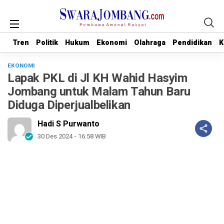
Tren
Tren
Politik
Politik
Hukum
Hukum
Ekonomi
Ekonomi
Olahraga
Olahraga
Pendidikan
Pendidikan
K
K
EKONOMI
Lapak PKL di Jl KH Wahid Hasyim
Jombang untuk Malam Tahun Baru
Diduga Diperjualbelikan
Hadi S Purwanto
30 Des 2024 - 16:58 WIB