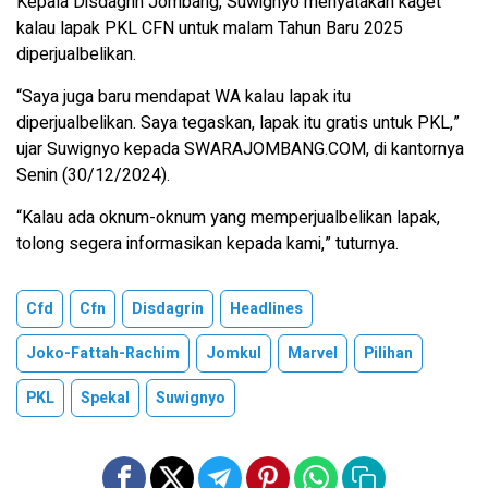
Kepala Disdagrin Jombang, Suwignyo menyatakan kaget
kalau lapak PKL CFN untuk malam Tahun Baru 2025
diperjualbelikan.
“Saya juga baru mendapat WA kalau lapak itu
diperjualbelikan. Saya tegaskan, lapak itu gratis untuk PKL,”
ujar Suwignyo kepada SWARAJOMBANG.COM, di kantornya
Senin (30/12/2024).
“Kalau ada oknum-oknum yang memperjualbelikan lapak,
tolong segera informasikan kepada kami,” tuturnya.
Cfd
Cfn
Disdagrin
Headlines
Joko-Fattah-Rachim
Jomkul
Marvel
Pilihan
PKL
Spekal
Suwignyo