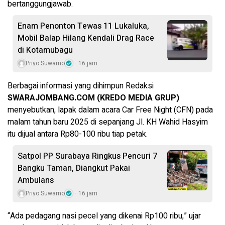
bertanggungjawab.
Enam Penonton Tewas 11 Lukaluka,
Mobil Balap Hilang Kendali Drag Race
di Kotamubagu
Priyo Suwarno
16 jam
Berbagai informasi yang dihimpun Redaksi
SWARAJOMBANG.COM (KREDO MEDIA GRUP)
menyebutkan, lapak dalam acara Car Free Night (CFN) pada
malam tahun baru 2025 di sepanjang Jl. KH Wahid Hasyim
itu dijual antara Rp80-100 ribu tiap petak.
Satpol PP Surabaya Ringkus Pencuri 7
Bangku Taman, Diangkut Pakai
Ambulans
Priyo Suwarno
16 jam
“Ada pedagang nasi pecel yang dikenai Rp100 ribu,” ujar