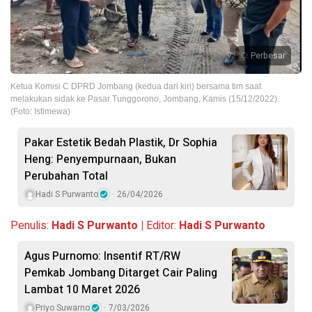
Perbesar
Ketua Komisi C DPRD Jombang (kedua dari kiri) bersama tim saat
melakukan sidak ke Pasar Tunggorono, Jombang, Kamis (15/12/2022).
(Foto: Istimewa)
Pakar Estetik Bedah Plastik, Dr Sophia
Heng: Penyempurnaan, Bukan
Perubahan Total
Hadi S Purwanto
26/04/2026
Penulis:
Hadi S Purwanto |
Editor:
Hadi S Purwanto
Agus Purnomo: Insentif RT/RW
Pemkab Jombang Ditarget Cair Paling
Lambat 10 Maret 2026
Priyo Suwarno
7/03/2026