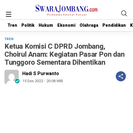
Tren
Tren
Politik
Politik
Hukum
Hukum
Ekonomi
Ekonomi
Olahraga
Olahraga
Pendidikan
Pendidikan
K
K
TREN
Ketua Komisi C DPRD Jombang,
Choirul Anam: Kegiatan Pasar Pon dan
Tunggoro Sementara Dihentikan
Hadi S Purwanto
15 Des 2022 - 20:08 WIB