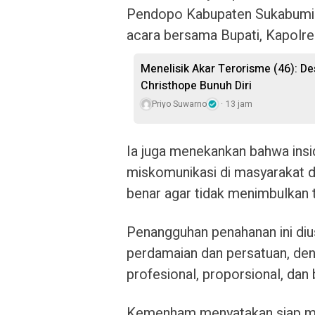
Pendopo Kabupaten Sukabumi p
acara bersama Bupati, Kapolr
Menelisik Akar Terorisme (46): De
Christhope Bunuh Diri
Priyo Suwarno
13 jam
Ia juga menekankan bahwa insi
miskomunikasi di masyarakat 
benar agar tidak menimbulkan 
Penangguhan penahanan ini diu
perdamaian dan persatuan, de
profesional, proporsional, dan 
Kemenham menyatakan siap me