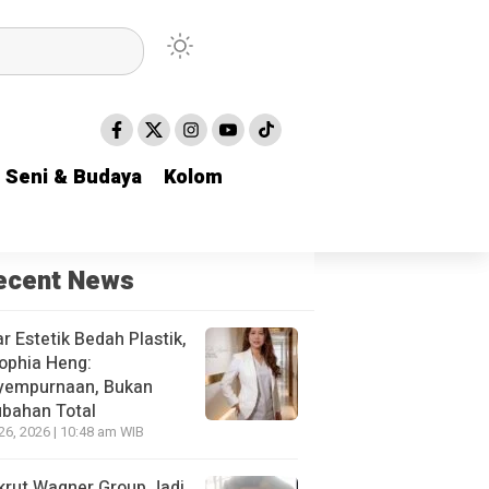
Seni & Budaya
Seni & Budaya
Kolom
Kolom
ecent News
r Estetik Bedah Plastik,
ophia Heng:
yempurnaan, Bukan
bahan Total
 26, 2026 | 10:48 am WIB
krut Wagner Group Jadi