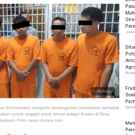
Pasu
Muh
Str
Pera
Janua
Dito
Pot
Ant
Agro
Novem
Fred
Perbesar
Soek
Perh
Septe
sia (Kemenham) menjamin penangguhan penahanan terhadap
akan rumah singgah untuk retreat pelajar Kristen di Desa
ukabumi. Foto: news.okzone.com
Men
Peri