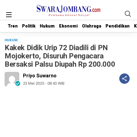
Tren
Tren
Politik
Politik
Hukum
Hukum
Ekonomi
Ekonomi
Olahraga
Olahraga
Pendidikan
Pendidikan
K
K
HUKUM
Kakek Didik Urip 72 Diadili di PN
Mojokerto, Disuruh Pengacara
Bersaksi Palsu Diupah Rp 200.000
Priyo Suwarno
23 Mei 2025 - 08:43 WIB