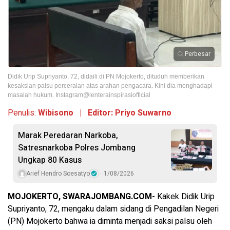
Perbesar
Didik Urip Supriyanto, 72, didaili di PN Mojokerto, dituduh memberikan
kesaksian palsu perceraian atas arahan pengacara. Kini dia menghadapi
masalah hukum. Instagram@lenterainspirasiofficial
Penulis:
Wibisono | Editor: Priyo Suwarno
Marak Peredaran Narkoba,
Satresnarkoba Polres Jombang
Ungkap 80 Kasus
Arief Hendro Soesatyo
1/08/2026
MOJOKERTO, SWARAJOMBANG.COM-
Kakek Didik Urip
Supriyanto, 72, mengaku dalam sidang di Pengadilan Negeri
(PN) Mojokerto bahwa ia diminta menjadi saksi palsu oleh