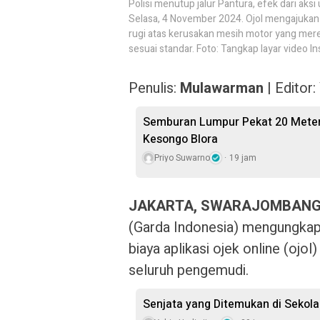
Polisi menutup jalur Pantura, efek dari aksi
Selasa, 4 November 2024. Ojol mengajukan
rugi atas kerusakan mesih motor yang mere
sesuai standar. Foto: Tangkap layar video
Penulis:
Mulawarman
| Editor:
Semburan Lumpur Pekat 20 Meter 
Kesongo Blora
Priyo Suwarno
19 jam
JAKARTA, SWARAJOMBANG
(Garda Indonesia) mengungka
biaya aplikasi ojek online (ojo
seluruh pengemudi.
Senjata yang Ditemukan di Sekol