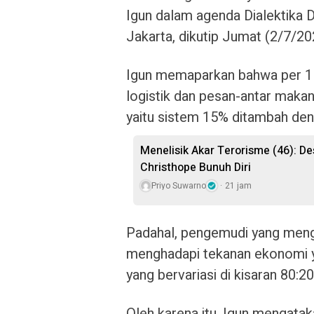
Igun dalam agenda Dialektika
Jakarta, dikutip Jumat (2/7/20
Igun memaparkan bahwa per 1 
logistik dan pesan-antar maka
yaitu sistem 15% ditambah de
Menelisik Akar Terorisme (46): De
Christhope Bunuh Diri
Priyo Suwarno
21 jam
Padahal, pengemudi yang menga
menghadapi tekanan ekonomi yan
yang bervariasi di kisaran 80:20
Oleh karena itu, Igun mengata