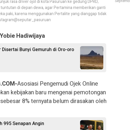
Septembe
 unjuk rasa driver ojol di kota Pasuruan ke gedung DPRD,
 tuntutan di depan dewa, agar Pertamina memberikan ganti
ka paki, karena menggunakan Pertalite yang dianggap tidak
 Instagram@seputar_pasuruan
Yobie Hadiwijaya
Disertai Bunyi Gemuruh di Oro-oro
.COM-
Asosiasi Pengemudi Ojek Online
pkan kebijakan baru mengenai pemotongan
l) sebesar 8% ternyata belum dirasakan oleh
ah 995 Senapan Angin