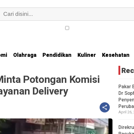
omi
Olahraga
Pendidikan
Kuliner
Kesehatan
Rec
Minta Potongan Komisi
Pakar E
ayanan Delivery
Dr Sop
Penyem
Peruba
April 26,
Direkr