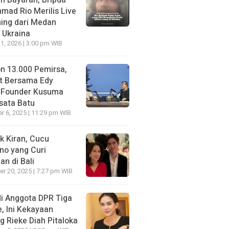
n Bayaran, Bripda
ad Rio Merilis Live
ing dari Medan
 Ukraina
21, 2026 | 3:00 pm WIB
on 13.000 Pemirsa,
t Bersama Edy
 Founder Kusuma
sata Batu
 6, 2025 | 11:29 pm WIB
k Kiran, Cucu
no yang Curi
an di Bali
r 20, 2025 | 7:27 pm WIB
i Anggota DPR Tiga
, Ini Kekayaan
g Rieke Diah Pitaloka