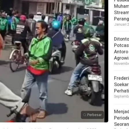
Pasuka
Muhamm
Stream
Perang
Januari 
Ditont
Potcas
Antoro
Agrowi
November
Frederi
Soekar
Perhati
Septembe
Menjad
Perbesar
Periode
Seoran