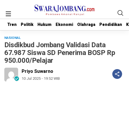
Tren
Tren
Politik
Politik
Hukum
Hukum
Ekonomi
Ekonomi
Olahraga
Olahraga
Pendidikan
Pendidikan
K
K
NASIONAL
Disdikbud Jombang Validasi Data
67.987 Siswa SD Penerima BOSP Rp
950.000/Pelajar
Priyo Suwarno
10 Jul 2025 - 19:52 WIB