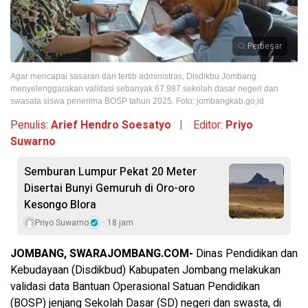
Perbesar
Agar mencapai sasaran dan tertib administras, Disdikbu Jombang
menyelenggarakan validasi sebanyak 67.987 sekolah dasar negeri dan
swasata siswa penerima BOSP tahun 2025. Foto: jombangkab.go,id
Penulis:
Arief Hendro Soesatyo |
Editor:
Priyo
Suwarno
Semburan Lumpur Pekat 20 Meter
Disertai Bunyi Gemuruh di Oro-oro
Kesongo Blora
Priyo Suwarno
18 jam
JOMBANG, SWARAJOMBANG.COM-
Dinas Pendidikan dan
Kebudayaan (Disdikbud) Kabupaten Jombang melakukan
validasi data Bantuan Operasional Satuan Pendidikan
(BOSP) jenjang Sekolah Dasar (SD) negeri dan swasta, di