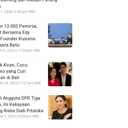
treaming dari Medan Perang
a
21, 2026 | 3:00 pm WIB
on 13.000 Pemirsa,
t Bersama Edy
 Founder Kusuma
sata Batu
 6, 2025 | 11:29 pm WIB
k Kiran, Cucu
no yang Curi
an di Bali
r 20, 2025 | 7:27 pm WIB
i Anggota DPR Tiga
, Ini Kekayaan
g Rieke Diah Pitaloka
r 5, 2025 | 8:28 pm WIB