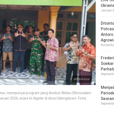
Live S
Ukrain
Januari 
Ditont
Potcas
Antoro
Agrowi
November
Frederi
Soekar
Perhati
Septembe
Perbesar
Menjad
Periode
ur, mempunyai program yang disebut Welas (Wonosalam
aruari 2026, acara ini digelar di desa Galengdowo. FotoL
Seoran
Septembe