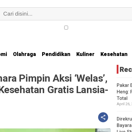
omi
Olahraga
Pendidikan
Kuliner
Kesehatan
Rec
ra Pimpin Aksi ‘Welas’,
Pakar E
Kesehatan Gratis Lansia-
Heng: 
Total
April 26,
Direkr
Bayara