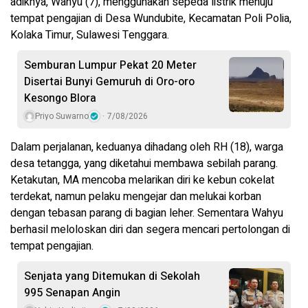
adiknya, Wahyu (7), menggunakan sepeda listrik menuju
tempat pengajian di Desa Wundubite, Kecamatan Poli Polia,
Kolaka Timur, Sulawesi Tenggara.
Semburan Lumpur Pekat 20 Meter
Disertai Bunyi Gemuruh di Oro-oro
Kesongo Blora
Priyo Suwarno
7/08/2026
Dalam perjalanan, keduanya dihadang oleh RH (18), warga
desa tetangga, yang diketahui membawa sebilah parang.
Ketakutan, MA mencoba melarikan diri ke kebun cokelat
terdekat, namun pelaku mengejar dan melukai korban
dengan tebasan parang di bagian leher. Sementara Wahyu
berhasil meloloskan diri dan segera mencari pertolongan di
tempat pengajian.
Senjata yang Ditemukan di Sekolah
995 Senapan Angin