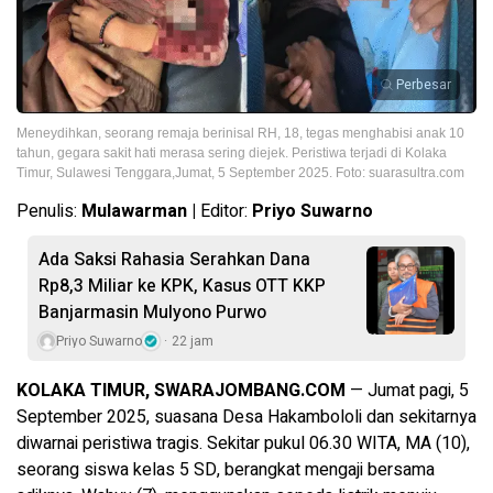
Perbesar
Meneydihkan, seorang remaja berinisal RH, 18, tegas menghabisi anak 10
tahun, gegara sakit hati merasa sering diejek. Peristiwa terjadi di Kolaka
Timur, Sulawesi Tenggara,Jumat, 5 September 2025. Foto: suarasultra.com
Penulis:
Mulawarman |
Editor:
Priyo Suwarno
Ada Saksi Rahasia Serahkan Dana
Rp8,3 Miliar ke KPK, Kasus OTT KKP
Banjarmasin Mulyono Purwo
Priyo Suwarno
22 jam
KOLAKA TIMUR, SWARAJOMBANG.COM
— Jumat pagi, 5
September 2025, suasana Desa Hakambololi dan sekitarnya
diwarnai peristiwa tragis. Sekitar pukul 06.30 WITA, MA (10),
seorang siswa kelas 5 SD, berangkat mengaji bersama