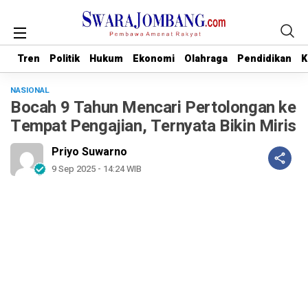
Tren
Tren
Politik
Politik
Hukum
Hukum
Ekonomi
Ekonomi
Olahraga
Olahraga
Pendidikan
Pendidikan
K
K
NASIONAL
Bocah 9 Tahun Mencari Pertolongan ke
Tempat Pengajian, Ternyata Bikin Miris
Priyo Suwarno
9 Sep 2025 - 14:24 WIB