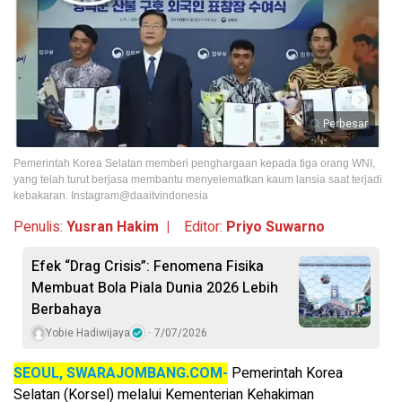
Perbesar
Pemerintah Korea Selatan memberi penghargaan kepada tiga orang WNI,
yang telah turut berjasa membantu menyelematkan kaum lansia saat terjadi
kebakaran. Instagram@daaitvindonesia
Penulis:
Yusran Hakim |
Editor:
Priyo Suwarno
Efek “Drag Crisis”: Fenomena Fisika
Membuat Bola Piala Dunia 2026 Lebih
Berbahaya
Yobie Hadiwijaya
7/07/2026
SEOUL, SWARAJOMBANG.COM-
Pemerintah Korea
Selatan (Korsel) melalui Kementerian Kehakiman