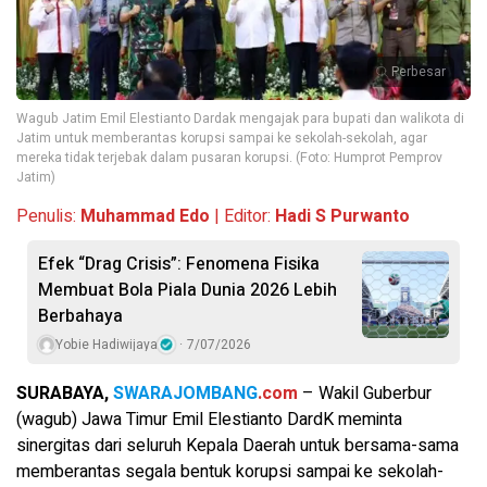
Perbesar
Wagub Jatim Emil Elestianto Dardak mengajak para bupati dan walikota di
Jatim untuk memberantas korupsi sampai ke sekolah-sekolah, agar
mereka tidak terjebak dalam pusaran korupsi. (Foto: Humprot Pemprov
Jatim)
Penulis:
Muhammad Edo
| Editor:
Hadi S Purwanto
Efek “Drag Crisis”: Fenomena Fisika
Membuat Bola Piala Dunia 2026 Lebih
Berbahaya
Yobie Hadiwijaya
7/07/2026
SURABAYA,
SWARAJOMBANG
.com
– Wakil Guberbur
(wagub) Jawa Timur Emil Elestianto DardK meminta
sinergitas dari seluruh Kepala Daerah untuk bersama-sama
memberantas segala bentuk korupsi sampai ke sekolah-