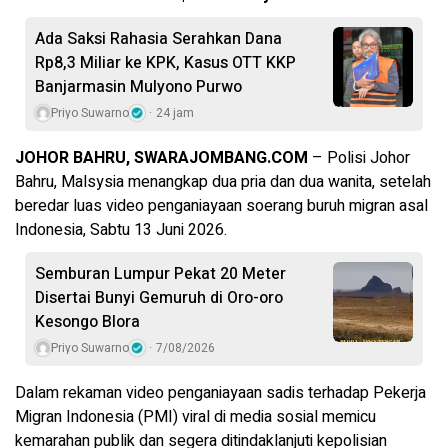
Ada Saksi Rahasia Serahkan Dana
Rp8,3 Miliar ke KPK, Kasus OTT KKP
Banjarmasin Mulyono Purwo
Priyo Suwarno
24 jam
JOHOR BAHRU, SWARAJOMBANG.COM
– Polisi Johor
Bahru, Malsysia menangkap dua pria dan dua wanita, setelah
beredar luas video penganiayaan soerang buruh migran asal
Indonesia, Sabtu 13 Juni 2026.
Semburan Lumpur Pekat 20 Meter
Disertai Bunyi Gemuruh di Oro-oro
Kesongo Blora
Priyo Suwarno
7/08/2026
Dalam rekaman video penganiayaan sadis terhadap Pekerja
Migran Indonesia (PMI) viral di media sosial memicu
kemarahan publik dan segera ditindaklanjuti kepolisian