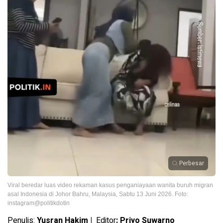
Perbesar
Viral beredar luas video rekaman kasus penganiayaan wanita buruh migran
asal Indonesia di Johor Bahru, Malaysia, Sabtu 13 Juni 2026. Foto:
instagram@politikdotin
Penulis:
Yusran Hakim |
Editor
: Priyo Suwarno