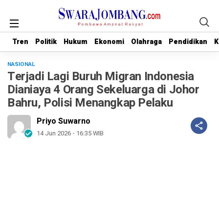
Tren
Tren
Politik
Politik
Hukum
Hukum
Ekonomi
Ekonomi
Olahraga
Olahraga
Pendidikan
Pendidikan
K
K
NASIONAL
Terjadi Lagi Buruh Migran Indonesia
Dianiaya 4 Orang Sekeluarga di Johor
Bahru, Polisi Menangkap Pelaku
Priyo Suwarno
14 Jun 2026 - 16:35 WIB