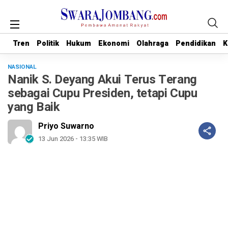
Tren
Tren
Politik
Politik
Hukum
Hukum
Ekonomi
Ekonomi
Olahraga
Olahraga
Pendidikan
Pendidikan
K
K
NASIONAL
Nanik S. Deyang Akui Terus Terang
sebagai Cupu Presiden, tetapi Cupu
yang Baik
Priyo Suwarno
13 Jun 2026 - 13:35 WIB