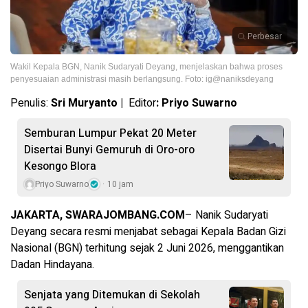
Perbesar
Wakil Kepala BGN, Nanik Sudaryati Deyang, menjelaskan bahwa proses
penyesuaian administrasi masih berlangsung. Foto: ig@naniksdeyang
Penulis:
Sri Muryanto |
Editor
: Priyo Suwarno
Semburan Lumpur Pekat 20 Meter
Disertai Bunyi Gemuruh di Oro-oro
Kesongo Blora
Priyo Suwarno
10 jam
JAKARTA, SWARAJOMBANG.COM
– Nanik Sudaryati
Deyang secara resmi menjabat sebagai Kepala Badan Gizi
Nasional (BGN) terhitung sejak 2 Juni 2026, menggantikan
Dadan Hindayana.
Senjata yang Ditemukan di Sekolah