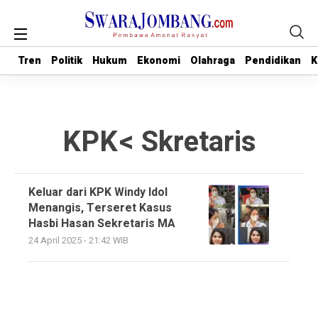
Tren
Tren
Politik
Politik
Hukum
Hukum
Ekonomi
Ekonomi
Olahraga
Olahraga
Pendidikan
Pendidikan
K
K
KPK< Skretaris
Keluar dari KPK Windy Idol
Menangis, Terseret Kasus
Hasbi Hasan Sekretaris MA
24 April 2025 - 21:42 WIB