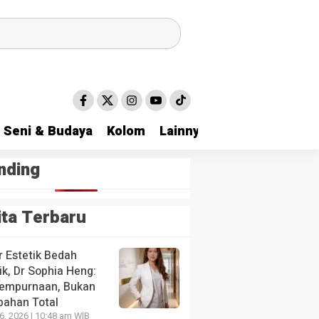
Seni & Budaya
Kolom
Lainnya
nding
ita Terbaru
r Estetik Bedah
ik, Dr Sophia Heng:
empurnaan, Bukan
bahan Total
26, 2026 | 10:48 am WIB