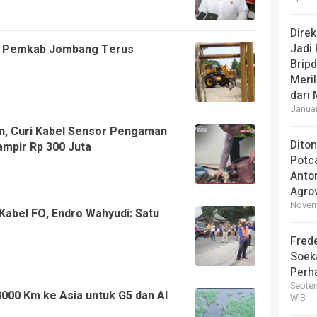
Dire
Jadi
a, Pemkab Jombang Terus
Brip
Meril
dari
Januar
n, Curi Kabel Sensor Pengaman
Dito
mpir Rp 300 Juta
Potc
Anto
Agro
Novemb
abel FO, Endro Wahyudi: Satu
Frede
Soek
Perha
Septem
000 Km ke Asia untuk G5 dan AI
WIB