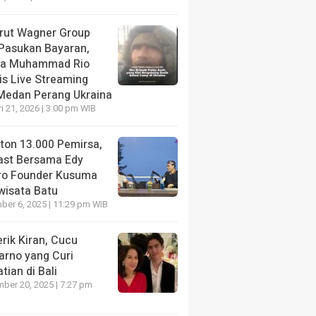
krut Wagner Group
 Pasukan Bayaran,
da Muhammad Rio
is Live Streaming
 Medan Perang Ukraina
i 21, 2026 | 3:00 pm WIB
nton 13.000 Pemirsa,
ast Bersama Edy
ro Founder Kusuma
wisata Batu
er 6, 2025 | 11:29 pm WIB
rik Kiran, Cucu
arno yang Curi
tian di Bali
ber 20, 2025 | 7:27 pm