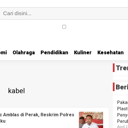
omi
Olahraga
Pendidikan
Kuliner
Kesehatan
Tre
Ber
kabel
Paka
Plast
ic Amblas di Perak, Reskrim Polres
Peny
aku
Peru
April 