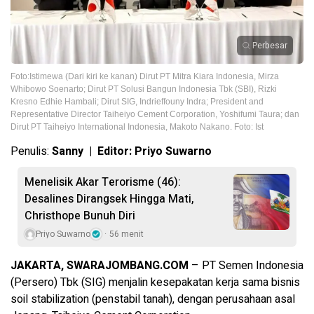
Perbesar
Foto:Istimewa (Dari kiri ke kanan) Dirut PT Mitra Kiara Indonesia, Mirza
Whibowo Soenarto; Dirut PT Solusi Bangun Indonesia Tbk (SBI), Rizki
Kresno Edhie Hambali; Dirut SIG, Indrieffouny Indra; President and
Representative Director Taiheiyo Cement Corporation, Yoshifumi Taura; dan
Dirut PT Taiheiyo International Indonesia, Makoto Nakano. Foto: Ist
Penulis:
Sanny | Editor: Priyo Suwarno
Menelisik Akar Terorisme (46):
Desalines Dirangsek Hingga Mati,
Christhope Bunuh Diri
Priyo Suwarno
56 menit
JAKARTA, SWARAJOMBANG.COM
– PT Semen Indonesia
(Persero) Tbk (SIG) menjalin kesepakatan kerja sama bisnis
soil stabilization (penstabil tanah), dengan perusahaan asal