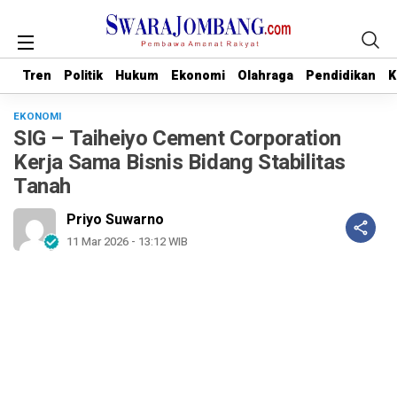
Tren
Tren
Politik
Politik
Hukum
Hukum
Ekonomi
Ekonomi
Olahraga
Olahraga
Pendidikan
Pendidikan
K
K
EKONOMI
SIG – Taiheiyo Cement Corporation
Kerja Sama Bisnis Bidang Stabilitas
Tanah
Priyo Suwarno
11 Mar 2026 - 13:12 WIB