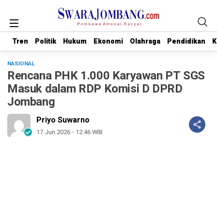
Tren
Tren
Politik
Politik
Hukum
Hukum
Ekonomi
Ekonomi
Olahraga
Olahraga
Pendidikan
Pendidikan
K
K
NASIONAL
Rencana PHK 1.000 Karyawan PT SGS
Masuk dalam RDP Komisi D DPRD
Jombang
Priyo Suwarno
17 Jun 2026 - 12:46 WIB