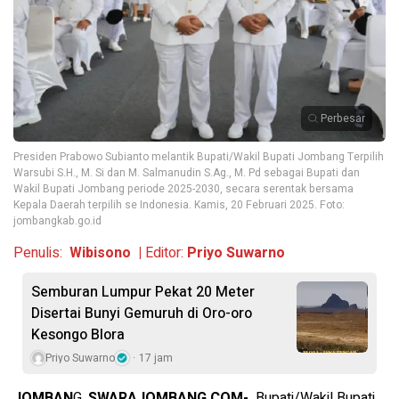
Perbesar
Presiden Prabowo Subianto melantik Bupati/Wakil Bupati Jombang Terpilih
Warsubi S.H., M. Si dan M. Salmanudin S.Ag., M. Pd sebagai Bupati dan
Wakil Bupati Jombang periode 2025-2030, secara serentak bersama
Kepala Daerah terpilih se Indonesia. Kamis, 20 Februari 2025. Foto:
jombangkab.go.id
Penulis:
Wibisono |
Editor:
Priyo Suwarno
Semburan Lumpur Pekat 20 Meter
Disertai Bunyi Gemuruh di Oro-oro
Kesongo Blora
Priyo Suwarno
17 jam
JOMBAN
G,
SWARAJOMBANG.COM-
Bupati/Wakil Bupati