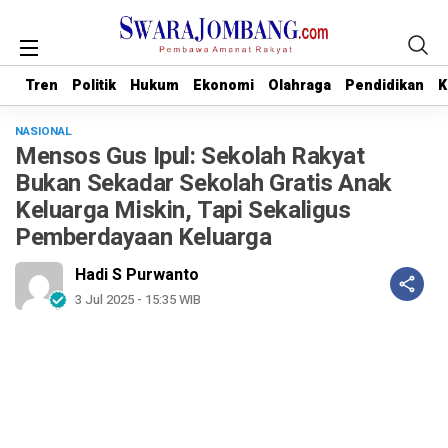
Tren
Tren
Politik
Politik
Hukum
Hukum
Ekonomi
Ekonomi
Olahraga
Olahraga
Pendidikan
Pendidikan
K
K
NASIONAL
Mensos Gus Ipul: Sekolah Rakyat
Bukan Sekadar Sekolah Gratis Anak
Keluarga Miskin, Tapi Sekaligus
Pemberdayaan Keluarga
Hadi S Purwanto
3 Jul 2025 - 15:35 WIB