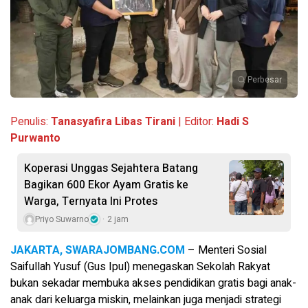
Perbesar
Penulis:
Tanasyafira Libas Tirani
| Editor:
Hadi S
Purwanto
Koperasi Unggas Sejahtera Batang
Bagikan 600 Ekor Ayam Gratis ke
Warga, Ternyata Ini Protes
Priyo Suwarno
2 jam
JAKARTA, SWARAJOMBANG.COM
– Menteri Sosial
Saifullah Yusuf (Gus Ipul) menegaskan Sekolah Rakyat
bukan sekadar membuka akses pendidikan gratis bagi anak-
anak dari keluarga miskin, melainkan juga menjadi strategi