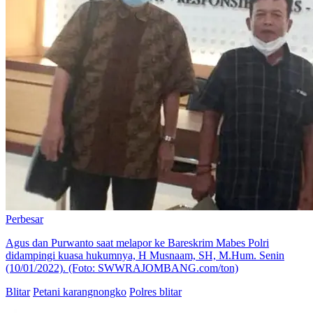
Perbesar
Agus dan Purwanto saat melapor ke Bareskrim Mabes Polri
didampingi kuasa hukumnya, H Musnaam, SH, M.Hum. Senin
(10/01/2022). (Foto: SWWRAJOMBANG.com/ton)
Blitar
Petani karangnongko
Polres blitar