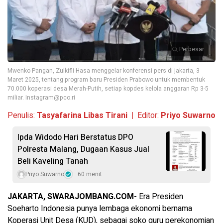
Perbesar
Mwenko Pangan, Zulkifli Hasa menggelar konferensi pers di jakarta, 3
Maret 2025, tentang program baru Presiden Prabowo untuk membentuk
70.000 koperasi desa Merah-Putih, setiap kopdes kelola anggaran Rp 3-5
miliar. Instagram@pco.ri
Penulis:
Tasyafarina Libas Tirani |
Editor:
Priyo Suwarno
Ipda Widodo Hari Berstatus DPO
Polresta Malang, Dugaan Kasus Jual
Beli Kaveling Tanah
Priyo Suwarno
60 menit
JAKARTA, SWARAJOMBANG.COM-
Era Presiden
Soeharto Indonesia punya lembaga ekonomi bernama
Koperasi Unit Desa (KUD), sebagai soko guru perekonomian