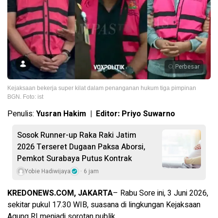
Perbesar
Kejaksaan bekerja super kilat dalam penanganan hukum tiga pimpinan
BGN. Foto: ist
Penulis:
Yusran Hakim | Editor: Priyo Suwarno
Sosok Runner-up Raka Raki Jatim
2026 Terseret Dugaan Paksa Aborsi,
Pemkot Surabaya Putus Kontrak
Yobie Hadiwijaya
6 jam
KREDONEWS.COM, JAKARTA
– Rabu Sore ini, 3 Juni 2026,
sekitar pukul 17.30 WIB, suasana di lingkungan Kejaksaan
Agung RI menjadi sorotan publik.