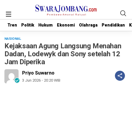
Tren
Tren
Politik
Politik
Hukum
Hukum
Ekonomi
Ekonomi
Olahraga
Olahraga
Pendidikan
Pendidikan
K
K
NASIONAL
Kejaksaan Agung Langsung Menahan
Dadan, Lodewyk dan Sony setelah 12
Jam Diperika
Priyo Suwarno
3 Jun 2026 - 20:20 WIB