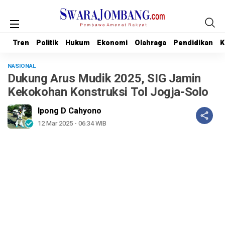
Tren
Tren
Politik
Politik
Hukum
Hukum
Ekonomi
Ekonomi
Olahraga
Olahraga
Pendidikan
Pendidikan
K
K
NASIONAL
Dukung Arus Mudik 2025, SIG Jamin
Kekokohan Konstruksi Tol Jogja-Solo
Ipong D Cahyono
12 Mar 2025 - 06:34 WIB