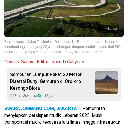
Perbesar
Foto: Istimewa Jalan Tol Jogja – Solo seksi 1.1 Ruas Kartasura – Klaten yang
membentang sepanjang 22,3 km dibangun dengan produk semen dari SIG
untuk mendukung kelancaran mudik dan logistik Lebaran 2025.
Penulis: Sanny | Editor: Ipong D Cahyono
Semburan Lumpur Pekat 20 Meter
Disertai Bunyi Gemuruh di Oro-oro
Kesongo Blora
Priyo Suwarno
17 jam
SWARAJOMBANG.COM, JAKARTA
– Pemerintah
menyiapkan persiapan mudik Lebaran 2025. Mulai
transportasi mudik, rekayasa lalu lintas, hingga infrastruktur