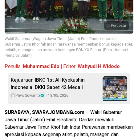
Perbesar
Wakil Gubernur (Wagub) Jawa Timur (Jatim) Emil Dardak mewakili
Gubernur Jatim Khofifah Indar Parawansa memberikan bonus kepada atlet,
pelatih, manager, dan mekanik kontingen PON XX Papua. (Foto: Humprot
Pemprov Jatim)
Penulis:
Muhammad Edo |
Editor:
Wahyudi H Widodo
Kejuaraan IBKO 1st All Kyokushin
Indonesia: DKKI Sabet 42 Medali
Priyo Suwarno
18/05/2026
SURABAYA, SWARAJOMBANG.com
– Wakil Gubernur
Jawa Timur (Jatim) Emil Elestianto Dardak mewakili
Gubernur Jawa Timur Khofifah Indar Parawansa memberikan
apresiasi kepada segenap atlet, pelatih, manager, dan