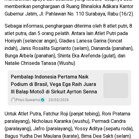
memberikan penghargaan di Ruang Bhinaloka Adikara Kantor
Gubernur Jatim, Jl. Pahlawan No. 110 Surabaya, Rabu (16/2).
Sebagai informasi, penghargaan diterima oleh 8 atlet putri, 8
atlet putra, dan 5 orang pelatih. Antara lain Atlet Putri pada
Hoiriyah (selancar angin), Gladies Lariesa Garina (loncat
indah), Janis Rosalita Suprianto (selam), Diananda (panahan),
Bunga Arbela (panahan), Shinta Eka Arefenda (gulat), dan
Natalie Chriseda Tanasa (Wushu).
Pembalap Indonesia Pertama Naik
Podium di Brasil, Vega Ega Raih Juara
III Balap Moto3 di Sirkuit Ayrton Senna
Priyo Suwarno
23/03/2026
Untuk Atlet Putra, Fatchur Roji (panjat tebing), Roni Pratama
paralayang), Nicholaus Karanka (wushu), Permadi Candra
(paralayang), Jafro (paralayang), Yossy Aditya (sepatu roda),
Bagus Yudha Dwi Maulana (karate), Bima Dea Sakti (selam).