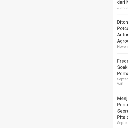
dari
Januar
Dito
Potc
Anto
Agro
Novemb
Frede
Soek
Perha
Septem
WIB
Menj
Perio
Seor
Pital
Septem