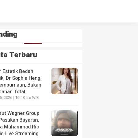
nding
ita Terbaru
r Estetik Bedah
ik, Dr Sophia Heng:
empurnaan, Bukan
bahan Total
26, 2026 | 10:48 am WIB
krut Wagner Group
 Pasukan Bayaran,
da Muhammad Rio
is Live Streaming