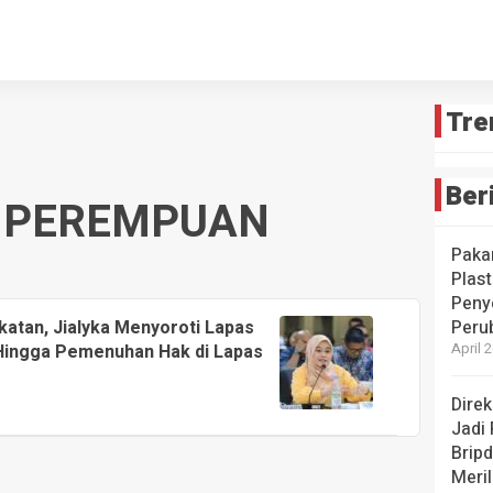
Tre
Ber
 PEREMPUAN
Paka
Plast
Peny
atan, Jialyka Menyoroti Lapas
Peru
 Hingga Pemenuhan Hak di Lapas
April 
Dire
Jadi
Brip
Meril