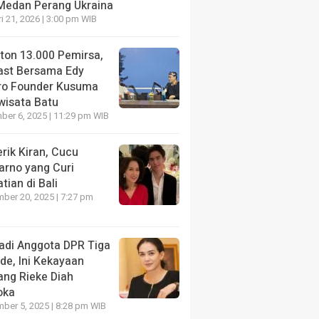
 Medan Perang Ukraina
i 21, 2026 | 3:00 pm WIB
nton 13.000 Pemirsa,
ast Bersama Edy
ro Founder Kusuma
wisata Batu
er 6, 2025 | 11:29 pm WIB
rik Kiran, Cucu
arno yang Curi
tian di Bali
ber 20, 2025 | 7:27 pm
adi Anggota DPR Tiga
de, Ini Kekayaan
ang Rieke Diah
oka
ber 5, 2025 | 8:28 pm WIB