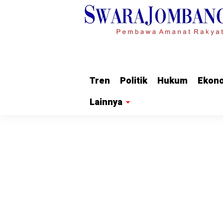
Tren
Tren
Politik
Politik
Hukum
Hukum
Ekon
Ekon
Lainnya
Lainnya