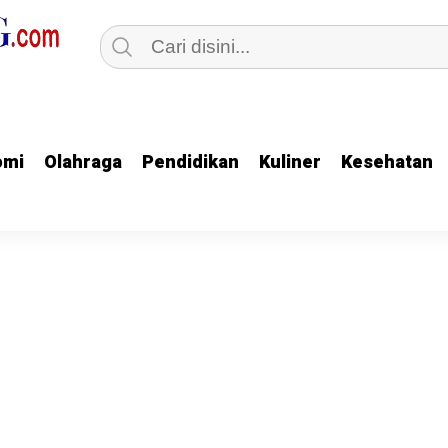
omi
omi
Olahraga
Olahraga
Pendidikan
Pendidikan
Kuliner
Kuliner
Kesehatan
Kesehatan