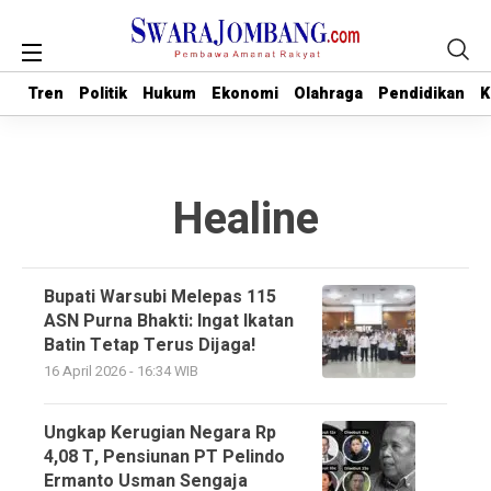
Tren
Tren
Politik
Politik
Hukum
Hukum
Ekonomi
Ekonomi
Olahraga
Olahraga
Pendidikan
Pendidikan
K
K
Healine
Bupati Warsubi Melepas 115
ASN Purna Bhakti: Ingat Ikatan
Batin Tetap Terus Dijaga!
16 April 2026 - 16:34 WIB
Ungkap Kerugian Negara Rp
4,08 T, Pensiunan PT Pelindo
Ermanto Usman Sengaja