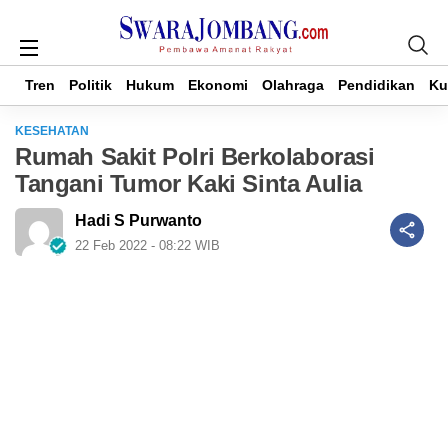
Tren
Tren
Politik
Politik
Hukum
Hukum
Ekonomi
Ekonomi
Olahraga
Olahraga
Pendidikan
Pendidikan
Ku
Ku
KESEHATAN
Rumah Sakit Polri Berkolaborasi
Tangani Tumor Kaki Sinta Aulia
Hadi S Purwanto
22 Feb 2022 - 08:22 WIB