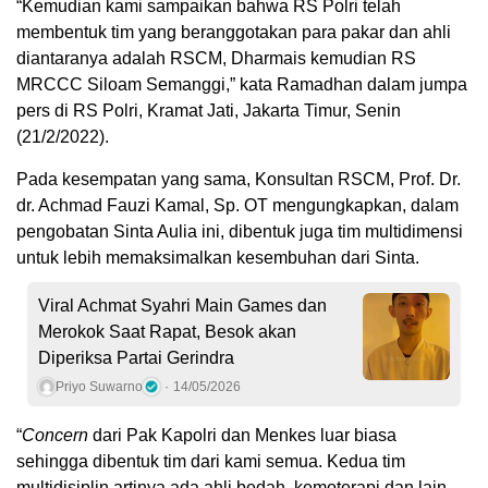
“Kemudian kami sampaikan bahwa RS Polri telah
membentuk tim yang beranggotakan para pakar dan ahli
diantaranya adalah RSCM, Dharmais kemudian RS
MRCCC Siloam Semanggi,” kata Ramadhan dalam jumpa
pers di RS Polri, Kramat Jati, Jakarta Timur, Senin
(21/2/2022).
Pada kesempatan yang sama, Konsultan RSCM, Prof. Dr.
dr. Achmad Fauzi Kamal, Sp. OT mengungkapkan, dalam
pengobatan Sinta Aulia ini, dibentuk juga tim multidimensi
untuk lebih memaksimalkan kesembuhan dari Sinta.
Viral Achmat Syahri Main Games dan
Merokok Saat Rapat, Besok akan
Diperiksa Partai Gerindra
Priyo Suwarno
14/05/2026
“
Concern
dari Pak Kapolri dan Menkes luar biasa
sehingga dibentuk tim dari kami semua. Kedua tim
multidisiplin artinya ada ahli bedah, kemoterapi dan lain-