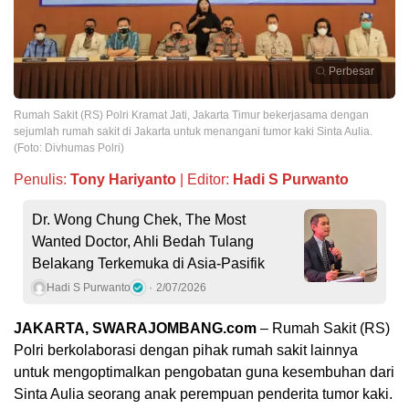
Perbesar
Rumah Sakit (RS) Polri Kramat Jati, Jakarta Timur bekerjasama dengan
sejumlah rumah sakit di Jakarta untuk menangani tumor kaki Sinta Aulia.
(Foto: Divhumas Polri)
Penulis:
Tony Hariyanto
| Editor:
Hadi S Purwanto
Dr. Wong Chung Chek, The Most
Wanted Doctor, Ahli Bedah Tulang
Belakang Terkemuka di Asia-Pasifik
Hadi S Purwanto
2/07/2026
JAKARTA, SWARAJOMBANG.com
– Rumah Sakit (RS)
Polri berkolaborasi dengan pihak rumah sakit lainnya
untuk mengoptimalkan pengobatan guna kesembuhan dari
Sinta Aulia seorang anak perempuan penderita tumor kaki.