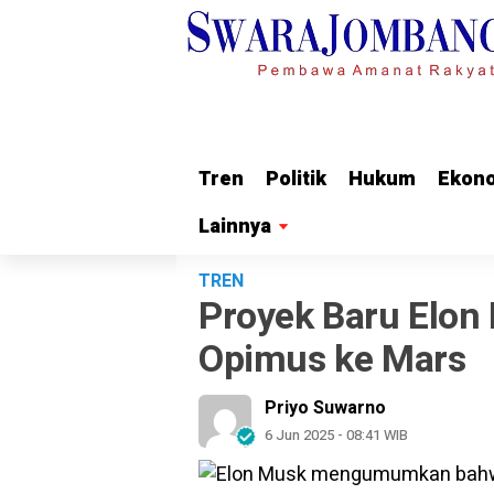
Tren
Tren
Politik
Politik
Hukum
Hukum
Ekon
Ekon
Lainnya
Lainnya
TREN
Proyek Baru Elon
Opimus ke Mars
Priyo Suwarno
6 Jun 2025 - 08:41 WIB