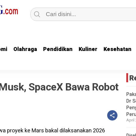
omi
omi
Olahraga
Olahraga
Pendidikan
Pendidikan
Kuliner
Kuliner
Kesehatan
Kesehatan
R
 Musk, SpaceX Bawa Robot
Paka
Dr S
Pen
Peru
April
Dire