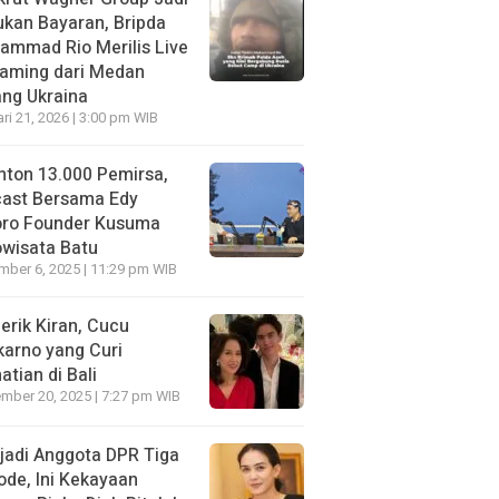
kan Bayaran, Bripda
ammad Rio Merilis Live
eaming dari Medan
ng Ukraina
ri 21, 2026 | 3:00 pm WIB
nton 13.000 Pemirsa,
cast Bersama Edy
oro Founder Kusuma
wisata Batu
ber 6, 2025 | 11:29 pm WIB
erik Kiran, Cucu
arno yang Curi
atian di Bali
mber 20, 2025 | 7:27 pm WIB
jadi Anggota DPR Tiga
ode, Ini Kekayaan