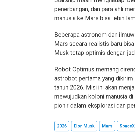
Starship masih menghadapi be
penerbangan, dan para ahli me
manusia ke Mars bisa lebih la
Beberapa astronom dan ilmuw
Mars secara realistis baru bis
Musk tetap optimis dengan jad
Robot Optimus memang direnc
astrobot pertama yang dikiri
tahun 2026. Misi ini akan men
mewujudkan koloni manusia di
pionir dalam eksplorasi dan p
2026
Elon Musk
Mars
SpaceX