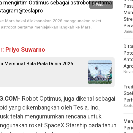
Perbesar
Pasu
Muh
Str
e Mars bakal dilaksanakan 2026 menggunakan roket
Pera
 astrobot pertama menjejakkan langkah ke Mars.
Janua
Dito
r:
Priyo Suwarno
Pot
Ant
ika Membuat Bola Piala Dunia 2026
Agro
Novem
Fred
Soek
G.COM-
Robot Optimus, juga dikenal sebagai
Perh
Septe
id yang dikembangkan oleh Tesla, Inc.,
Musk telah mengumumkan rencana untuk
Men
ggunakan roket SpaceX Starship pada tahun
Peri