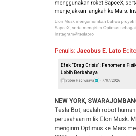
Elon Musk mengumumkan bahwa proyek k
SapceX, serta mengirtim Optimus sebagai
Instagram@teslapro
Penulis:
Jacobus E. Lato
Edito
Efek “Drag Crisis”: Fenomena Fis
Lebih Berbahaya
Yobie Hadiwijaya
7/07/2026
NEW YORK, SWARAJOMBAN
Tesla Bot, adalah robot humano
perusahaan milik Elon Musk. 
mengirim Optimus ke Mars men