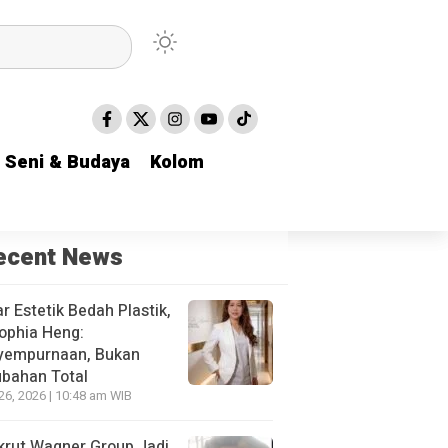
Seni & Budaya
Seni & Budaya
Kolom
Kolom
ecent News
r Estetik Bedah Plastik,
ophia Heng:
yempurnaan, Bukan
bahan Total
 26, 2026 | 10:48 am WIB
krut Wagner Group Jadi