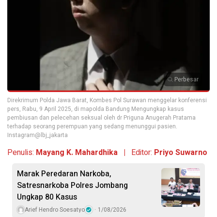
Perbesar
Direkrimum Polda Jawa Barat, Kombes Pol Surawan menggelar konferensi
pers, Rabu, 9 April 2025, di mapolda Bandung Mengungkap kasus
pembiusan dan pelecehan seksual oleh dr Priguna Anugerah Pratama
terhadap seorang perempuan yang sedang menunggui pasien.
Instagram@lbj_jakarta
Penulis:
Mayang K. Mahardhika |
Editor:
Priyo Suwarno
Marak Peredaran Narkoba,
Satresnarkoba Polres Jombang
Ungkap 80 Kasus
Arief Hendro Soesatyo
1/08/2026