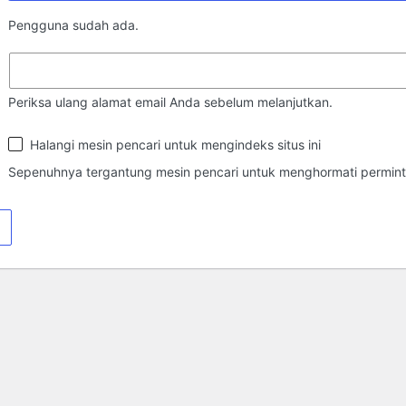
Pengguna sudah ada.
Periksa ulang alamat email Anda sebelum melanjutkan.
Ketampakan
Halangi mesin pencari untuk mengindeks situs ini
di
Mesin
Sepenuhnya tergantung mesin pencari untuk menghormati perminta
Pencari