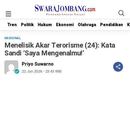
Tren
Tren
Politik
Politik
Hukum
Hukum
Ekonomi
Ekonomi
Olahraga
Olahraga
Pendidikan
Pendidikan
K
K
NASIONAL
Menelisik Akar Terorisme (24): Kata
Sandi ‘Saya Mengenalmu!’
Priyo Suwarno
22 Jun 2026 - 23:43 WIB