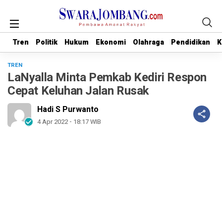
Tren
Tren
Politik
Politik
Hukum
Hukum
Ekonomi
Ekonomi
Olahraga
Olahraga
Pendidikan
Pendidikan
K
K
TREN
LaNyalla Minta Pemkab Kediri Respon
Cepat Keluhan Jalan Rusak
Hadi S Purwanto
4 Apr 2022 - 18:17 WIB