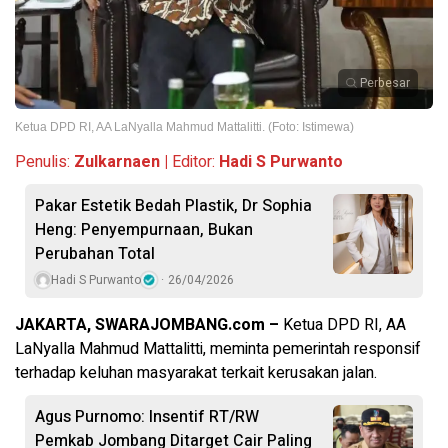
Perbesar
Ketua DPD RI, AA LaNyalla Mahmud Mattalitti. (Foto: Istimewa)
Penulis:
Zulkarnaen |
Editor:
Hadi S Purwanto
Pakar Estetik Bedah Plastik, Dr Sophia
Heng: Penyempurnaan, Bukan
Perubahan Total
Hadi S Purwanto
26/04/2026
JAKARTA, SWARAJOMBANG.com –
Ketua DPD RI, AA
LaNyalla Mahmud Mattalitti, meminta pemerintah responsif
terhadap keluhan masyarakat terkait kerusakan jalan.
Agus Purnomo: Insentif RT/RW
Pemkab Jombang Ditarget Cair Paling