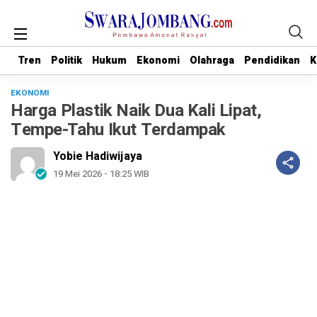
Tren
Tren
Politik
Politik
Hukum
Hukum
Ekonomi
Ekonomi
Olahraga
Olahraga
Pendidikan
Pendidikan
K
K
EKONOMI
Harga Plastik Naik Dua Kali Lipat,
Tempe-Tahu Ikut Terdampak
Yobie Hadiwijaya
19 Mei 2026 - 18:25 WIB