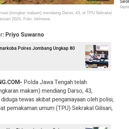
Seor
Septe
masi (bongkar makam) mendaing Darso, 43, di TPU Sekrakal
Januari 2025. Foto: Istimewa
r
: Priyo Suwarno
snarkoba Polres Jombang Ungkap 80
G.COM-
Polda Jawa Tengah telah
gkaran makam) mendiang Darso, 43,
iduga tewas akibat penganiayaan oleh polisi,
mpat pemakaman umum (TPU) Sekrakal Gilisari,