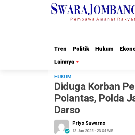
Tren
Tren
Politik
Politik
Hukum
Hukum
Ekon
Ekon
Lainnya
Lainnya
HUKUM
Diduga Korban P
Polantas, Polda 
Darso
Priyo Suwarno
13 Jan 2025 - 23:04 WIB