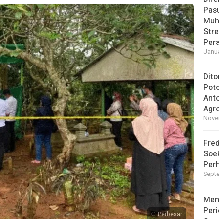
Pasu
Muh
Str
Pera
Janua
Dito
Pot
Ant
Agro
Novem
Fred
Soek
Perh
Septe
Men
Peri
Perbesar