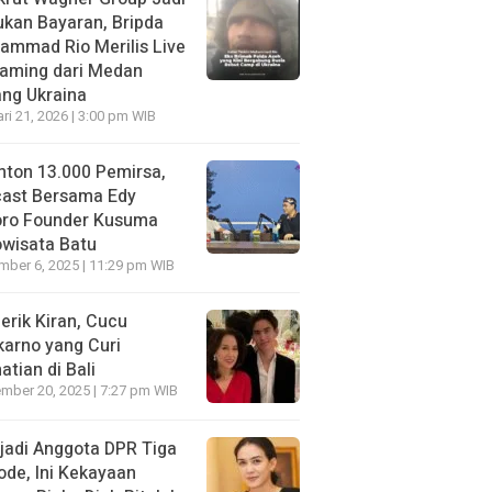
kan Bayaran, Bripda
ammad Rio Merilis Live
eaming dari Medan
ng Ukraina
ri 21, 2026 | 3:00 pm WIB
nton 13.000 Pemirsa,
cast Bersama Edy
oro Founder Kusuma
wisata Batu
ber 6, 2025 | 11:29 pm WIB
erik Kiran, Cucu
arno yang Curi
atian di Bali
mber 20, 2025 | 7:27 pm WIB
jadi Anggota DPR Tiga
ode, Ini Kekayaan