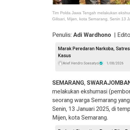
Tim Polda Jawa Tengah melakukan ekshu
Gilisari, Mijen, kota Semarang, Senin 13 
Penulis:
Adi Wardhono |
Edito
Marak Peredaran Narkoba, Satre
Kasus
Arief Hendro Soesatyo
1/08/2026
SEMARANG
,
SWARAJOMBAN
melakukan ekshumasi (pembon
seorang warga Semarang yang d
Senin, 13 Januari 2025, di te
Mijen, kota Semarang.