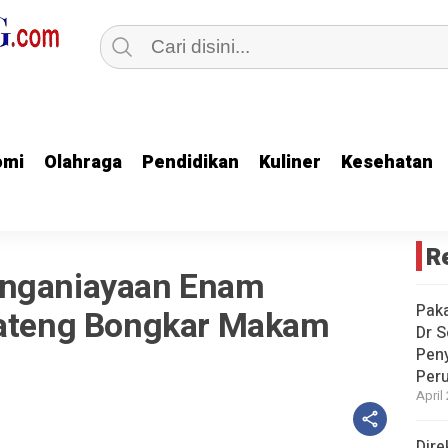
omi
omi
Olahraga
Olahraga
Pendidikan
Pendidikan
Kuliner
Kuliner
Kesehatan
Kesehatan
R
enganiayaan Enam
Paka
Jateng Bongkar Makam
Dr S
Pen
Peru
April
Dire