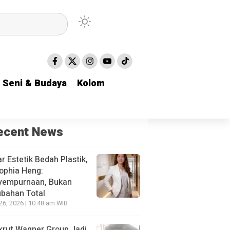
Seni & Budaya
Seni & Budaya
Kolom
Kolom
ecent News
r Estetik Bedah Plastik,
ophia Heng:
yempurnaan, Bukan
bahan Total
 26, 2026 | 10:48 am WIB
krut Wagner Group Jadi