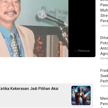
Pasu
Muh
Str
Pera
Janua
Dito
Pot
Ant
Perbesar
Agro
Novem
Fred
Soek
Perh
Septe
Ketika Kekerasan Jadi Pilihan Aksi
Men
Peri