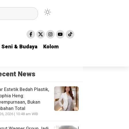
Seni & Budaya
Seni & Budaya
Kolom
Kolom
ecent News
r Estetik Bedah Plastik,
ophia Heng:
yempurnaan, Bukan
bahan Total
 26, 2026 | 10:48 am WIB
krut Wagner Group Jadi