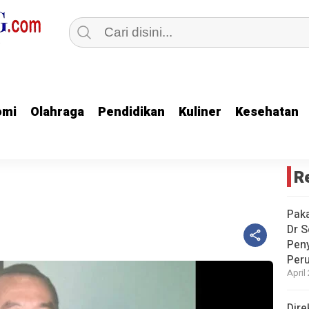
omi
omi
Olahraga
Olahraga
Pendidikan
Pendidikan
Kuliner
Kuliner
Kesehatan
Kesehatan
R
Paka
Dr S
Pen
Peru
April
Dire