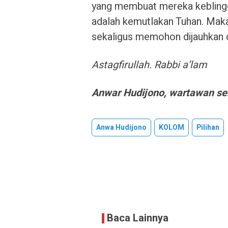
yang membuat mereka keblinge
adalah kemutlakan Tuhan. Maka 
sekaligus memohon dijauhkan da
Astagfirullah. Rabbi a’lam
Anwar Hudijono, wartawan seni
Anwa Hudijono
KOLOM
Pilihan
Baca Lainnya