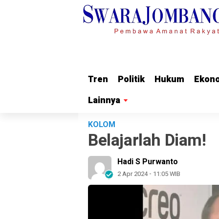
Tren
Tren
Politik
Politik
Hukum
Hukum
Ekon
Ekon
Lainnya
Lainnya
KOLOM
Belajarlah Diam!
Hadi S Purwanto
2 Apr 2024 - 11:05 WIB