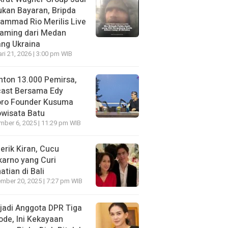
kan Bayaran, Bripda
ammad Rio Merilis Live
eaming dari Medan
ng Ukraina
ri 21, 2026 | 3:00 pm WIB
nton 13.000 Pemirsa,
cast Bersama Edy
oro Founder Kusuma
wisata Batu
ber 6, 2025 | 11:29 pm WIB
erik Kiran, Cucu
arno yang Curi
atian di Bali
mber 20, 2025 | 7:27 pm WIB
jadi Anggota DPR Tiga
ode, Ini Kekayaan