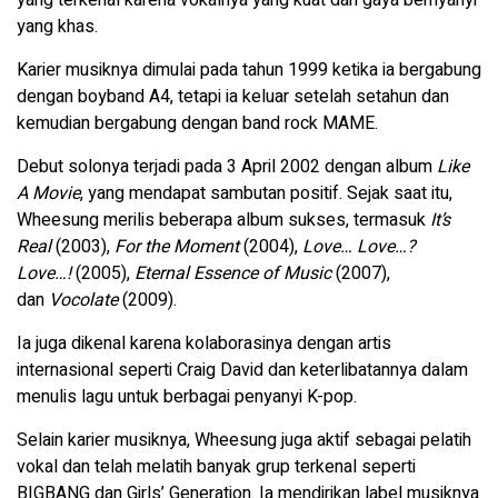
yang khas.
Karier musiknya dimulai pada tahun 1999 ketika ia bergabung
dengan boyband A4, tetapi ia keluar setelah setahun dan
kemudian bergabung dengan band rock MAME.
Debut solonya terjadi pada 3 April 2002 dengan album
Like
A Movie
, yang mendapat sambutan positif. Sejak saat itu,
Wheesung merilis beberapa album sukses, termasuk
It’s
Real
(2003),
For the Moment
(2004),
Love… Love…?
Love…!
(2005),
Eternal Essence of Music
(2007),
dan
Vocolate
(2009).
Ia juga dikenal karena kolaborasinya dengan artis
internasional seperti Craig David dan keterlibatannya dalam
menulis lagu untuk berbagai penyanyi K-pop.
Selain karier musiknya, Wheesung juga aktif sebagai pelatih
vokal dan telah melatih banyak grup terkenal seperti
BIGBANG dan Girls’ Generation. Ia mendirikan label musiknya