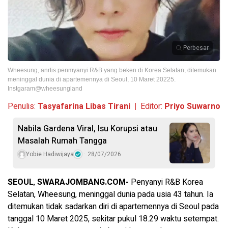
Perbesar
Wheesung, anrtis penmyanyi R&B yang beken di Korea Selatan, ditemukan
meninggal dunia di apartemennya di Seoul, 10 Maret 20225.
Instgaram@wheesungland
Penulis:
Tasyafarina Libas Tirani |
Editor:
Priyo Suwarno
Nabila Gardena Viral, Isu Korupsi atau
Masalah Rumah Tangga
Yobie Hadiwijaya
28/07/2026
SEOUL
,
SWARAJOMBANG.COM-
Penyanyi R&B Korea
Selatan, Wheesung, meninggal dunia pada usia 43 tahun. Ia
ditemukan tidak sadarkan diri di apartemennya di Seoul pada
tanggal 10 Maret 2025, sekitar pukul 18.29 waktu setempat.