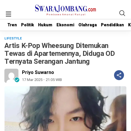
Tren
Tren
Politik
Politik
Hukum
Hukum
Ekonomi
Ekonomi
Olahraga
Olahraga
Pendidikan
Pendidikan
K
K
LIFESTYLE
Artis K-Pop Wheesung Ditemukan
Tewas di Apartemennya, Diduga OD
Ternyata Serangan Jantung
Priyo Suwarno
17 Mar 2025 - 21:05 WIB