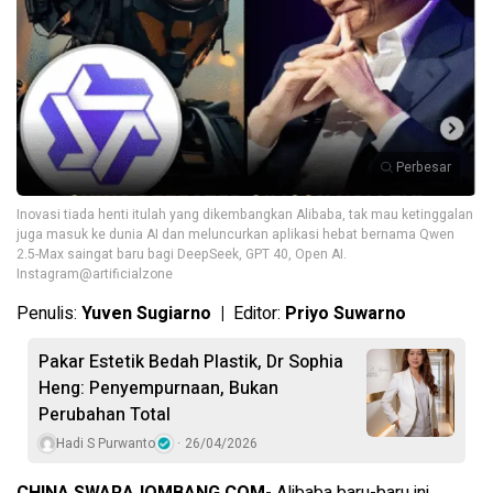
Perbesar
Inovasi tiada henti itulah yang dikembangkan Alibaba, tak mau ketinggalan
juga masuk ke dunia AI dan meluncurkan aplikasi hebat bernama Qwen
2.5-Max saingat baru bagi DeepSeek, GPT 40, Open AI.
Instagram@artificialzone
Penulis:
Yuven Sugiarno |
Editor:
Priyo Suwarno
Pakar Estetik Bedah Plastik, Dr Sophia
Heng: Penyempurnaan, Bukan
Perubahan Total
Hadi S Purwanto
26/04/2026
CHINA,SWARAJOMBANG.COM-
Alibaba baru-baru ini