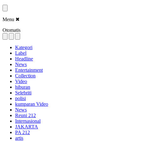
Menu
✖
Otomatis
Kategori
Label
Headline
News
Entertainment
Collection
Video
hiburan
Selebriti
polisi
kumparan Video
News
Reuni 212
Internasional
JAKARTA
PA 212
artis