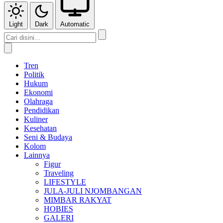
Light
Dark
Automatic
Tren
Politik
Hukum
Ekonomi
Olahraga
Pendidikan
Kuliner
Kesehatan
Seni & Budaya
Kolom
Lainnya
Figur
Traveling
LIFESTYLE
JULA-JULI NJOMBANGAN
MIMBAR RAKYAT
HOBIES
GALERI