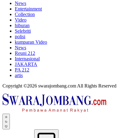
News
Entertainment
Collection
Video
hiburan
Selebriti
polisi
kumparan Video
News
Reuni 212
Internasional
JAKARTA
PA 212
artis
Copyright ©2026 swarajombang.com All Rights Reserved