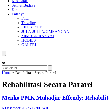
Kesehatan
Seni & Budaya
Kolom
Lainnya
Figur
Traveling
LIFESTYLE
JULA-JULI NJOMBANGAN
MIMBAR RAKYAT
HOBIES
GALERI
✖
Home
»
Rehabilitasi Secara Pararel
Rehabilitasi Secara Pararel
Menko PMK Muhadjir Effendy: Rehabilita
6 Desember 2022 - 08:06 WIB