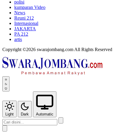
polisi
kumparan Video
News
Reuni 212
Internasional
JAKARTA
PA 212
artis
Copyright ©2026 swarajombang.com All Rights Reserved
Light
Dark
Automatic